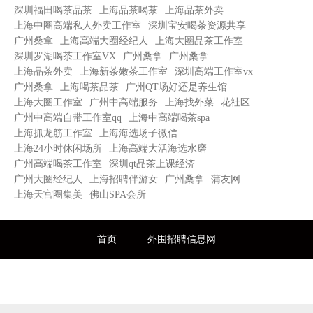
深圳福田喝茶品茶
上海品茶喝茶
上海品茶外卖
上海中圈高端私人外卖工作室
深圳宝安喝茶资源共享
广州桑拿
上海高端大圈经纪人
上海大圈品茶工作室
深圳罗湖喝茶工作室VX
广州桑拿
广州桑拿
上海品茶外卖
上海新茶嫩茶工作室
深圳高端工作室vx
广州桑拿
上海喝茶品茶
广州QT场好还是养生馆
上海大圈工作室
广州中高端服务
上海找外菜
花社区
广州中高端自带工作室qq
上海中高端喝茶spa
上海抓龙筋工作室
上海海选场子微信
上海24小时休闲场所
上海高端大活海选水磨
广州高端喝茶工作室
深圳qt品茶上课经济
广州大圈经纪人
上海招聘伴游女
广州桑拿
蒲友网
上海天宫圈集美
佛山SPA会所
首页
外围招聘信息网
全国高端外围招聘信息发布平台