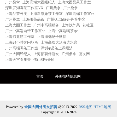
广州桑拿
上海高端大圈经纪人
上海大圈品茶工作室
深圳罗湖喝茶工作室VX
广州桑拿
广州桑拿
上海品茶外卖
上海新茶嫩茶工作室
深圳高端工作室vx
广州桑拿
上海喝茶品茶
广州QT场好还是养生馆
上海大圈工作室
广州中高端服务
上海找外菜
花社区
广州中高端自带工作室qq
上海中高端喝茶spa
上海抓龙筋工作室
上海海选场子微信
上海24小时休闲场所
上海高端大活海选水磨
广州高端喝茶工作室
深圳qt品茶上课经济
广州大圈经纪人
上海招聘伴游女
广州桑拿
蒲友网
上海天宫圈集美
佛山SPA会所
首页
外围招聘信息网
全国高端外围招聘信息发布平台
Powered by
全国大圈外围女招聘
@2013-2022
RSS地图
HTML地图
Copyright
© 2013-2024