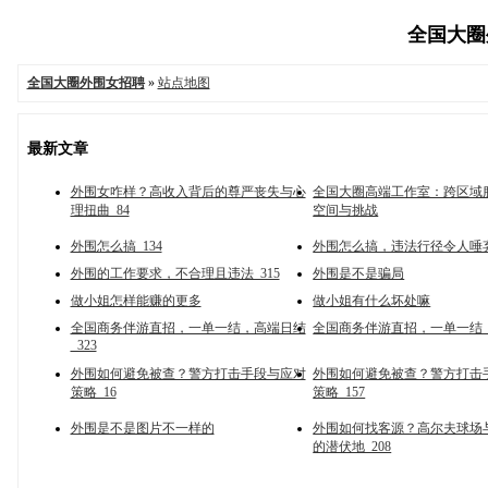
全国大圈外
全国大圈外围女招聘
»
站点地图
最新文章
外围女咋样？高收入背后的尊严丧失与心
‌全国大圈高端工作室‌：跨区
理扭曲_84
空间与挑战
外围怎么搞_134
外围怎么搞，违法行径令人唾
外围的工作要求，不合理且违法_315
外围是不是骗局
做小姐怎样能赚的更多
做小姐有什么坏处嘛
全国商务伴游直招，一单一结，高端日结
全国商务伴游直招，一单一结
_323
外围如何避免被查？警方打击手段与应对
外围如何避免被查？警方打击
策略_16
策略_157
外围是不是图片不一样的
外围如何找客源？高尔夫球场
的潜伏地_208