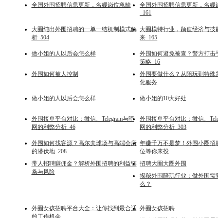
全国外围招聘信息更新，名媛岗位急缺
全国外围招聘信息更新，名媛
_161
大圈纯出外围招聘的一单一结机制模式解
大圈模特行业，颜值经济与技
析_504
来_165
做小姐的人以后会怎么样
外围如何避免被查？警方打击
策略_16
外围如何被人控制
外围要做什么？从陪玩到特殊
化服务
做小姐的人以后会怎么样
做小姐的10大好处
外围接单平台对比：微信、Telegram与暗
外围接单平台对比：微信、Tele
网的利弊分析_46
网的利弊分析_303
外围如何找客源？高尔夫球场与高端会所
年赚千万不是梦！外围小圈招
的潜伏地_208
位等你来投
带人招聘赚佣金？解析外围招聘的利益链
招聘大圈大圈外围
条与风险
揭秘外围陪玩行业：做外围需
么？
外圈女孩招聘平台大全：让你找到最合适
外圈女孩招聘
的工作机会