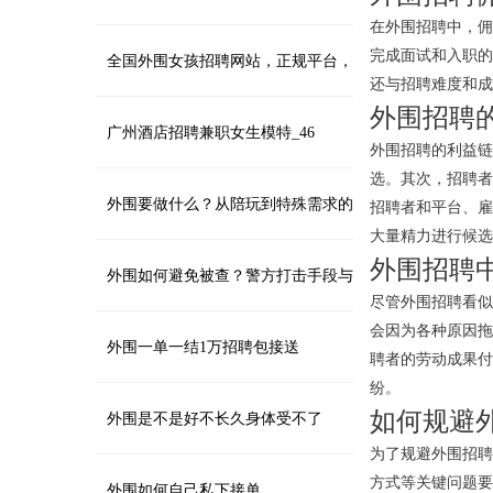
在外围招聘中，佣
完成面试和入职的
台？
全国外围女孩招聘网站，正规平台，
还与招聘难度和成
外围招聘
安全入职
广州酒店招聘兼职女生模特_46
外围招聘的利益链
选。其次，招聘者
外围要做什么？从陪玩到特殊需求的
招聘者和平台、雇
大量精力进行候选
外围招聘
多样化服务
外围如何避免被查？警方打击手段与
尽管外围招聘看似
会因为各种原因拖
应对策略_157
外围一单一结1万招聘包接送
聘者的劳动成果付
纷。
如何规避
外围是不是好不长久身体受不了
为了规避外围招聘
方式等关键问题要
外围如何自己私下接单