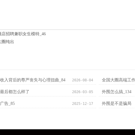
酒店招聘兼职女生模特_46
大圈纯出
收入背后的尊严丧失与心理扭曲_84
‌全国大圈高端工
2026-08-04
子最后都怎么样了
外围怎么搞_134
2026-03-05
广告_85
外围是不是骗局
2025-12-17