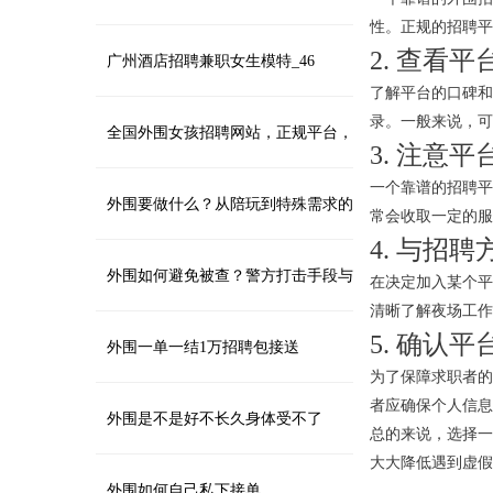
性。正规的招聘平
2. 查看
台？
广州酒店招聘兼职女生模特_46
了解平台的口碑和
录。一般来说，可
全国外围女孩招聘网站，正规平台，
3. 注意
一个靠谱的招聘平
安全入职
外围要做什么？从陪玩到特殊需求的
常会收取一定的服
4. 与招
多样化服务
外围如何避免被查？警方打击手段与
在决定加入某个平
清晰了解夜场工作
5. 确认
应对策略_157
外围一单一结1万招聘包接送
为了保障求职者的
者应确保个人信息
外围是不是好不长久身体受不了
总的来说，选择一
大大降低遇到虚假
外围如何自己私下接单