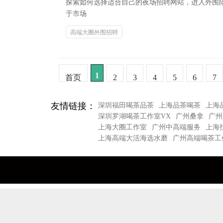
探索如何选择适合自己的夜场招聘网站，进入外围
于市场
高端大圈外围招聘
1
首页
2
3
4
5
6
7
友情链接：
深圳福田喝茶品茶
上海品茶喝茶
上海
深圳罗湖喝茶工作室VX
广州桑拿
广州
上海大圈工作室
广州中高端服务
上海
上海高端大活海选水磨
广州高端喝茶工