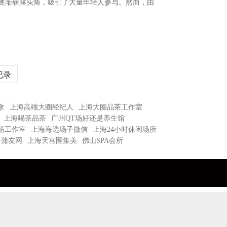
逐渐崭露头角，吸引了大量年轻人参与。然而，由
记录
拿
上海高端大圈经纪人
上海大圈品茶工作室
上海喝茶品茶
广州QT场好还是养生馆
筋工作室
上海海选场子微信
上海24小时休闲场所
蒲友网
上海天宫圈集美
佛山SPA会所