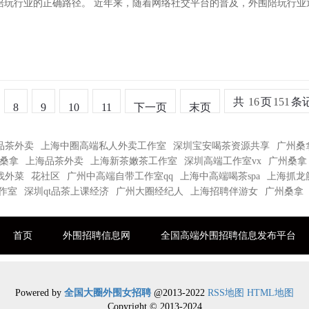
陪玩行业的正确路径。 近年来，随着网络社交平台的普及，外围陪玩行业
共
16
页
151
条
8
9
10
11
下一页
末页
品茶外卖
上海中圈高端私人外卖工作室
深圳宝安喝茶资源共享
广州桑
桑拿
上海品茶外卖
上海新茶嫩茶工作室
深圳高端工作室vx
广州桑拿
找外菜
花社区
广州中高端自带工作室qq
上海中高端喝茶spa
上海抓龙
作室
深圳qt品茶上课经济
广州大圈经纪人
上海招聘伴游女
广州桑拿
首页
外围招聘信息网
全国高端外围招聘信息发布平台
Powered by
全国大圈外围女招聘
@2013-2022
RSS地图
HTML地图
Copyright
© 2013-2024